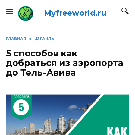
Перейти
Myfreeworld.ru
к
содержанию
ГЛАВНАЯ
»
ИЗРАИЛЬ
5 способов как
добраться из аэропорта
до Тель-Авива