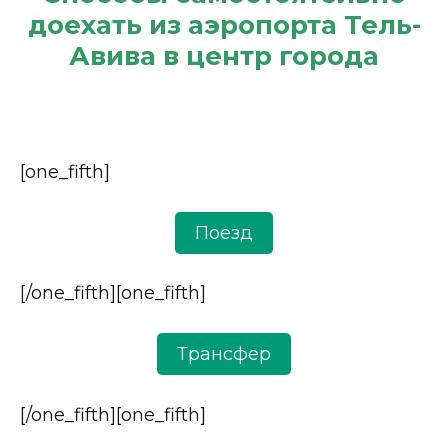
доехать из аэропорта Тель-
Авива в центр города
[one_fifth]
Поезд
[/one_fifth][one_fifth]
Трансфер
[/one_fifth][one_fifth]