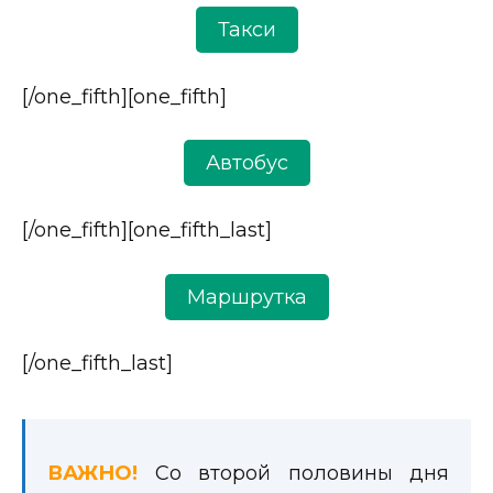
Такси
[/one_fifth][one_fifth]
Автобус
[/one_fifth][one_fifth_last]
Маршрутка
[/one_fifth_last]
ВАЖНО
!
Со второй половины дня