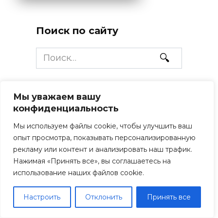
Поиск по сайту
Search
for:
Сайты, которые помогают
Мы уважаем вашу
нам путешествовать:
конфиденциальность
Мы используем файлы cookie, чтобы улучшить ваш
опыт просмотра, показывать персонализированную
дешёвые авиабилеты:
рекламу или контент и анализировать наш трафик.
aviasales
и
trip
Нажимая «Принять все», вы соглашаетесь на
отели без предоплаты:
использование наших файлов cookie.
trip
отели с оплатой
Настроить
Отклонить
Принять все
российскими картами: