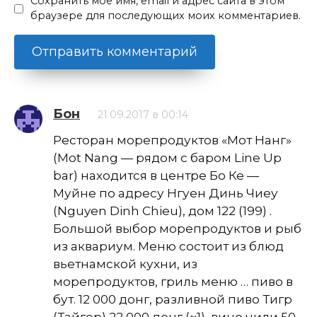
Сохранить моё имя, email и адрес сайта в этом
браузере для последующих моих комментариев.
Бон
21.09.2017 в 00:14
Ресторан морепродуктов «Мот Нанг»
(Mot Nang — рядом с баром Line Up
bar) находится в центре Бо Ке —
Муйне по адресу Нгуен Динь Чиеу
(Nguyen Dinh Chieu), дом 122 (199) .
Большой выбор морепродуктов и рыб
из аквариум. Меню состоит из блюд
вьетнамской кухни, из
морепродуктов, гриль меню … пиво в
бут. 12 000 донг, разливной пиво Тигр
(Тайгер) 22 000 донг (~1), вино чили 50