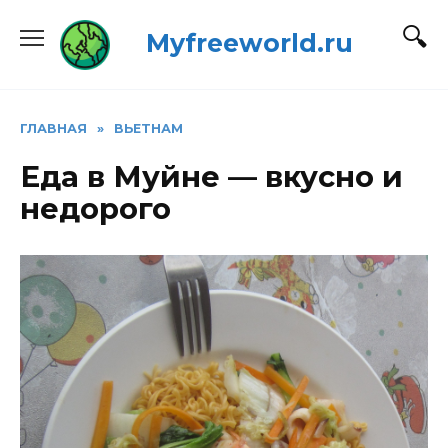
Перейти
Myfreeworld.ru
к
содержанию
ГЛАВНАЯ
»
ВЬЕТНАМ
Еда в Муйне — вкусно и
недорого