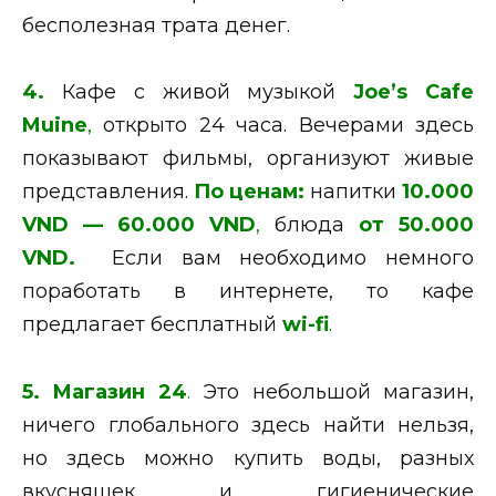
бесполезная трата денег.
4.
Кафе с живой музыкой
Joe’s Cafe
Muine
,
открыто 24 часа. Вечерами здесь
показывают фильмы, организуют живые
представления.
По ценам:
н
апитки
10.000
VND — 60
.000 V
ND
,
блюда
от 50
.0
00
VND.
Если вам необходимо немного
поработать в интернете, то кафе
предлагает бесплатный
wi-fi
.
5. Магазин 24
.
Это небольшой магазин,
ничего глобального здесь найти нельзя,
но здесь можно купить воды, разных
вкусняшек и гигиенические