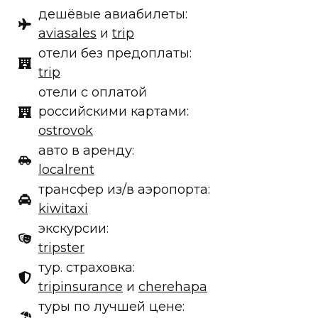
дешёвые авиабилеты:
aviasales
и
trip
отели без предоплаты:
trip
отели с оплатой
российскими картами:
ostrovok
авто в аренду:
localrent
трансфер из/в аэропорта:
kiwitaxi
экскурсии:
tripster
тур. страховка:
tripinsurance
и
cherehapa
туры по лучшей цене: