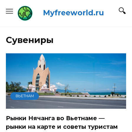
Перейти
Myfreeworld.ru
к
содержанию
Сувениры
ВЬЕТНАМ
Рынки Нячанга во Вьетнаме —
рынки на карте и советы туристам