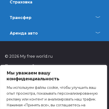
Страховка
Трансфер
Аренда авто
© 2026 My free world.ru
Пользуясь cайтом, вы автоматически
соглашаетесь с нашей
политикой
Мы уважаем вашу
конфиденциальности
.
конфиденциальность
На сайте присутствует
реклама
.
Мы используем файлы cookie, чтобы улучшить ваш
опыт просмотра, показывать персонализированную
Копирование материалов разрешено только с
рекламу или контент и анализировать наш трафик.
обязательным указанием гиперссылки
Нажимая «Принять все», вы соглашаетесь на
(прямой, активной и открытой к индексации)