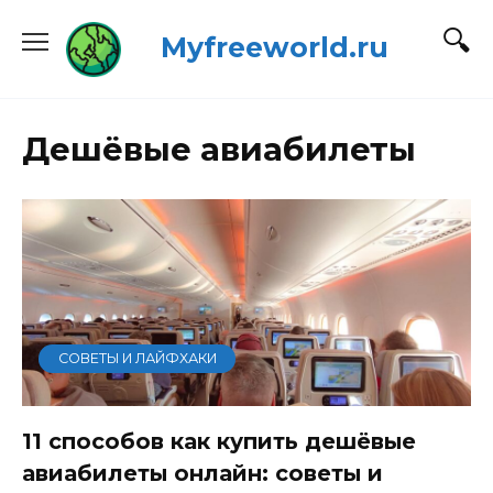
Перейти
Myfreeworld.ru
к
содержанию
Дешёвые авиабилеты
СОВЕТЫ И ЛАЙФХАКИ
11 способов как купить дешёвые
авиабилеты онлайн: советы и