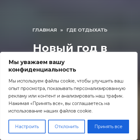
ГЛАВНАЯ
»
ГДЕ ОТДЫХАТЬ
Новый год в
Калининграде — как
Мы уважаем вашу
мы съездили в
конфиденциальность
Калининград
Мы используем файлы cookie, чтобы улучшить ваш
опыт просмотра, показывать персонализированную
самостоятельно
рекламу или контент и анализировать наш трафик.
Нажимая «Принять все», вы соглашаетесь на
использование наших файлов cookie.
ГДЕ ОТДЫХАТЬ
Настроить
Отклонить
Принять все